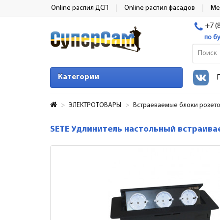
Online распил ДСП
Online распил фасадов
Ме
+7 (
по б
Категории
ЭЛЕКТРОТОВАРЫ
Встраеваемые блоки розето
SETE Удлинитель настольный встраивае