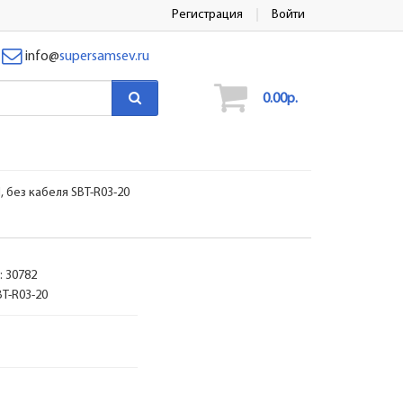
Регистрация
Войти
info
@
supersamsev.ru
0.00р.
 без кабеля SBT-R03-20
:
30782
BT-R03-20