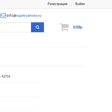
Регистрация
Войти
info
@
supersamsev.ru
0.00р.
:
42756